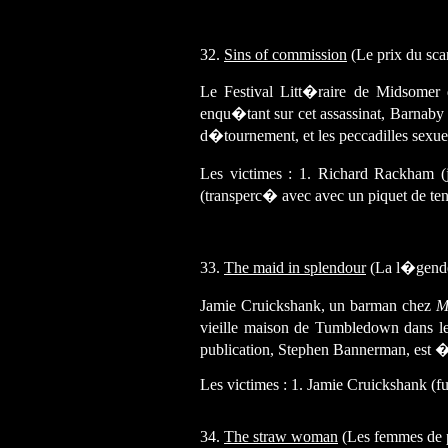
32.
Sins of commission
(Le prix du sca
Le Festival Litt�raire de Midsome
enqu�tant sur cet assassinat, Barnaby e
d�tournement, et les peccadilles sexuel
Les victimes : 1. Richard Rackham (j
(transperc� avec avec un piquet de ten
33.
The maid in splendour
(La l�gende
Jamie Cruickshank, un barman chez
M
vieille maison de Tumbledown dans les
publication, Stephen Bannerman, es
Les victimes : 1. Jamie Cruickshank (fu
34.
The straw woman
(Les femmes de p