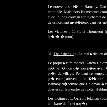
Le nouvel associ� de Barnaby, Dan S
tranquille. Mais alors les meurtres 
avec un long couteau sur le chemin de
de grincement myst�rieux dans les en
Les victimes : 1. Fiona Thompson (
br�l� � mort).
31.
The fisher king
(La mal�diction du
Le propri�taire foncier Gareth Heldm
m�me r�gion o� son p�re avait �t�
pr�s du village. Pendant ce temps,
pr�sence ) arrivent pour c�l�brer le 
Barnaby d�couvre que Heldman �tait
dossier sur le meurtre de Roger Heldm
Les victimes : 1. Gareth Heldman (po
une barre de fer et noy�).