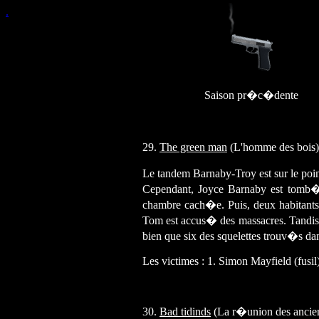
.
Saison pr�c�dente
29.
The green man
(L'homme des bois)
Le tandem Barnaby-Troy est sur le poi
Cependant, Joyce Barnaby est tomb�e
chambre cach�e. Puis, deux habitant
Tom est accus� des massacres. Tandis
bien que six des squelettes trouv�s d
Les victimes : 1. Simon Mayfield (fusil) 
30.
Bad tidinds
(La r�union des ancie