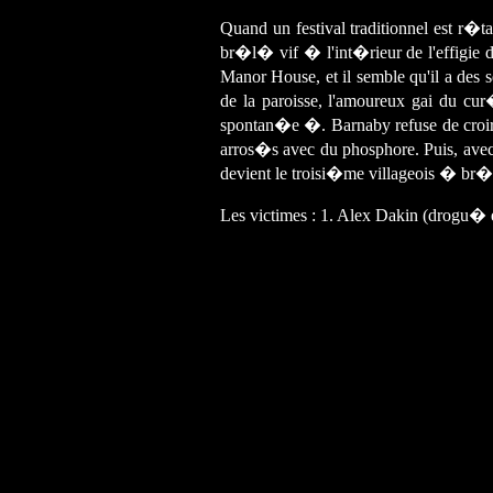
Quand un festival traditionnel est r
br�l� vif � l'int�rieur de l'effigie d
Manor House, et il semble qu'il a des 
de la paroisse, l'amoureux gai du c
spontan�e �. Barnaby refuse de croir
arros�s avec du phosphore. Puis, avec
devient le troisi�me villageois � br�l
Les victimes : 1. Alex Dakin (drogu�