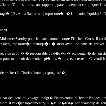
ffaire. D'autres morts, sans rapport apparent, viennent compliquer l'hist
rangl�e) 2 . Anna Santarosa (empoisonn�e � la nicotine liquide) 3. 
mort)
 Midsomer Worthy pour le match annuel contre Fletchers Cross. Il est 
ier local, est trouv�e matraqu�e � mort avec une batte de cricket
e, a pu avoir �t� responsable du d�c�s � accidentel � de l'un de se
on pour maintenir des sentiers pi�tons � travers la terre de Cavendish
 de cricket) 2. Charles Jennings (poignard�).
 par des gens du voyage, malgr� l'intervention d'Hector Bridges, un ma
ort. Il s'av�re rapidement qu'il �tait d�test� par beaucoup de gens, 