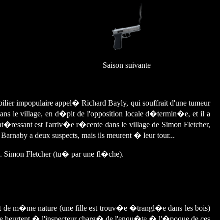
Saison suivante
ilier impopulaire appel� Richard Bayly, qui souffrait d'une tumeur
 le village, en d�pit de l'opposition locale d�termin�e, et il a
ressant est l'arriv�e r�cente dans le village de Simon Fletcher,
Barnaby a deux suspects, mais ils meurent � leur tour...
. Simon Fletcher (tu� par une fl�che).
 de m�me nature (une fille est trouv�e �trangl�e dans les bois)
t se heurtent � l'inspecteur charg� de l'enqu�te � l'�poque de ces