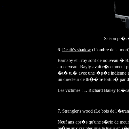
.
Saison pr�c
6.
Death's shadow
(L'ombre de la mort
Barnaby et Troy sont de nouveau � Bad
au cerveau. Bayly avait r�cemment pr
�t� tu� avec une �p�e indienne appar
un directeur de th��tre tortur� par de
Les victimes : 1. Richard Bailey (d�
7.
Strangler's wood
(Le bois de l'�tran
Neuf ans apr�s qu'une s�rie de meurt
m�ne aux craintes que le tueur en s�ri