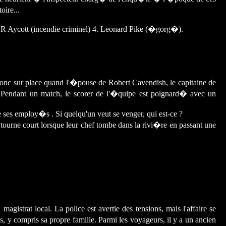
oire...
DR Aycott (incendie criminel) 4. Leonard Pike (�gorg�).
donc sur place quand l'�pouse de Robert Cavendish, le capitaine de
. Pendant un match, le scorer de l'�quipe est poignard� avec un
s employ�s . Si quelqu'un veut se venger, qui est-ce ?
 tourne court lorsque leur chef tombe dans la rivi�re en passant une
gistrat local. La police est avertie des tensions, mais l'affaire se
y compris sa propre famille. Parmi les voyageurs, il y a un ancien