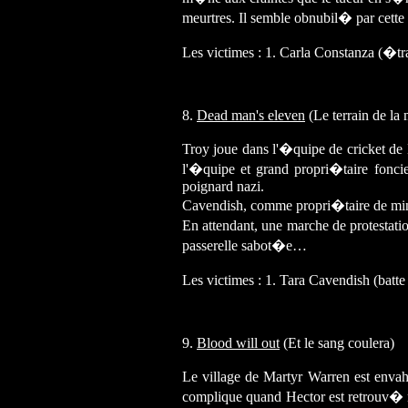
meurtres. Il semble obnubil� par cette a
Les victimes : 1. Carla Constanza (�t
8.
Dead man's eleven
(Le terrain de la 
Troy joue dans l'�quipe de cricket de
l'�quipe et grand propri�taire fonc
poignard nazi.
Cavendish, comme propri�taire de min
En attendant, une marche de protestati
passerelle sabot�e…
Les victimes : 1. Tara Cavendish (batte
9.
Blood will out
(Et le sang coulera)
Le village de Martyr Warren est envahi
complique quand Hector est retrouv� m