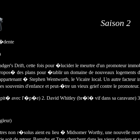
Saison 2
�dente
)
ger's Drift, cette fois pour �lucider le meurtre d'un promoteur immob
opos� des plans pour �tablir un domaine de nouveaux logements dans
tenant � Stephen Wentworth, le Vicaire local. Un autre facteur int�
s souvenirs d'enfance et peut-�tre un vieux grief contre le promoteur. 
capit� avec l'�p�e) 2. David Whitley (br�l� vif dans sa caravane) 3
gleur)
res non r�solus aient eu lieu � Midsomer Worthy, une nouvelle mort
e soit de retour. Barnaby et Troy cherchent dans les vieux dossiers e